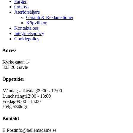
Färger
Om oss
Återförsäljare
Garanti & Reklamationer
Köpvillkor
Kontakta oss
Integritetspolicy
Cookiepolicy
Adress
Kyrkogatan 14
803 20 Gävle
Öppettider
Måndag - Torsdag
09:00 - 17:00
Lunchstängt
12:00 - 13:00
Fredag
09:00 - 15:00
Helger
Stängt
Kontakt
E-Post
info@bellemadame.se