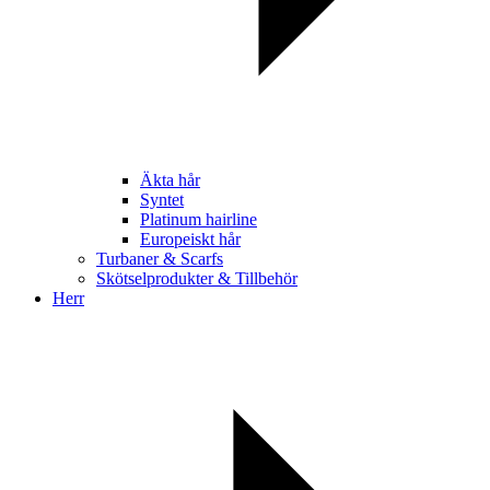
Äkta hår
Syntet
Platinum hairline
Europeiskt hår
Turbaner & Scarfs
Skötselprodukter & Tillbehör
Herr