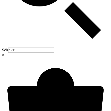
Sök
×