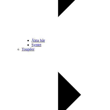
Äkta hår
Syntet
Toupéer