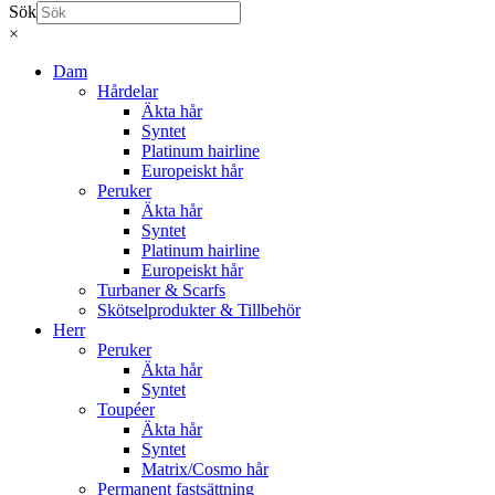
Sök
×
Dam
Hårdelar
Äkta hår
Syntet
Platinum hairline
Europeiskt hår
Peruker
Äkta hår
Syntet
Platinum hairline
Europeiskt hår
Turbaner & Scarfs
Skötselprodukter & Tillbehör
Herr
Peruker
Äkta hår
Syntet
Toupéer
Äkta hår
Syntet
Matrix/Cosmo hår
Permanent fastsättning