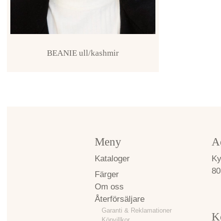
BEANIE ull/kashmir
Meny
A
Kataloger
Ky
80
Färger
Om oss
Återförsäljare
Garanti & Reklamationer
K
Köpvillkor