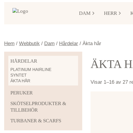
DAM
HERR
Hem
/
Webbutik
/
Dam
/
Hårdelar
/ Äkta hår
ÄKTA 
HÅRDELAR
PLATINUM HAIRLINE
SYNTET
ÄKTA HÅR
Visar 1–16 av 27 re
PERUKER
SKÖTSELPRODUKTER &
TILLBEHÖR
TURBANER & SCARFS