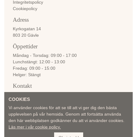
Integritetspolicy
Cookiepolicy
Adress
Kyrkogatan 14
803 20 Gävle
Öppettider
Måndag - Torsdag
09:00 - 17:00
Lunchstängt
12:00 - 13:00
Fredag
09:00 - 15:00
Helger
Stängt
Kontakt
info@bellemadame.se
COOKIES
Vi använder cookies för att se till att vi ger dig den bästa
upplevelsen på vår hemsida. Genom att fortsätta använda
den här webbplatsen godkänner du att vi använder cookies.
© 2026 - Belle Madame Center i Sverige AB
Läs mer i vår cookie policy.
Alla rättigheter förbehållna
Samtliga bilder tillhörande Belle Madame & Manager Top kollektionerna Dening Hair