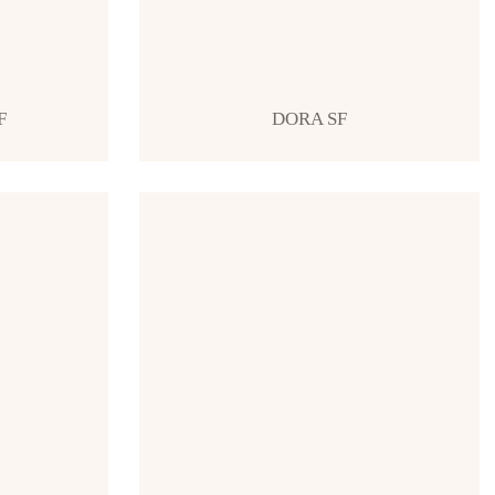
F
DORA SF