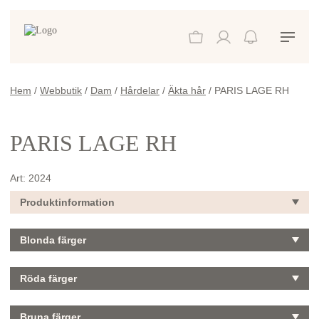
Hem
/
Webbutik
/
Dam
/
Hårdelar
/
Äkta hår
/ PARIS LAGE RH
PARIS LAGE RH
Art:
2024
Produktinformation
Blonda färger
Röda färger
Bruna färger