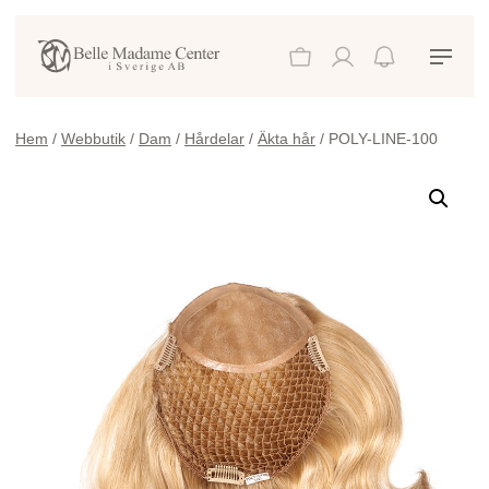
Hem
/
Webbutik
/
Dam
/
Hårdelar
/
Äkta hår
/ POLY-LINE-100