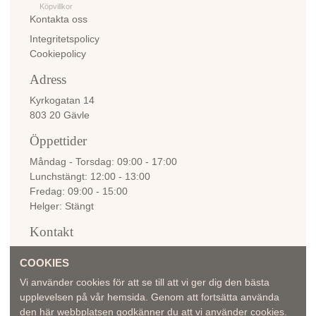
Köpvillkor
Kontakta oss
Integritetspolicy
Cookiepolicy
Adress
Kyrkogatan 14
803 20 Gävle
Öppettider
Måndag - Torsdag
09:00 - 17:00
Lunchstängt
12:00 - 13:00
Fredag
09:00 - 15:00
Helger
Stängt
Kontakt
info@bellemadame.se
COOKIES
Vi använder cookies för att se till att vi ger dig den bästa
upplevelsen på vår hemsida. Genom att fortsätta använda
den här webbplatsen godkänner du att vi använder cookies.