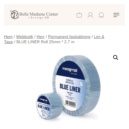
Hem
/
Webbutik
/
Herr
/
Permanent fastsättning
/
Lim &
Tape
/ BLUE LINER Roll 25mm * 2,7 m