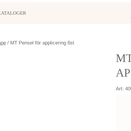
KATALOGER
ape
/ MT Pensel för applicering 6st
MT
AP
Art:
40