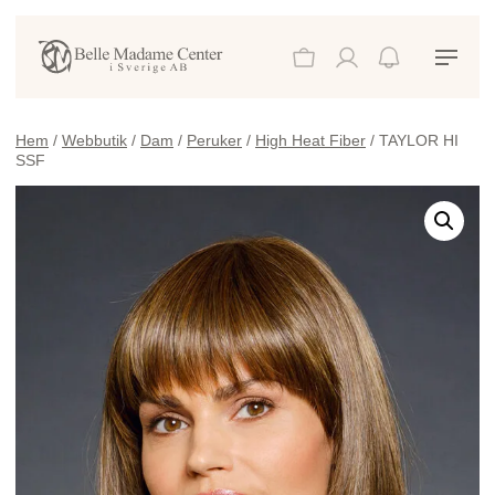
Hem
/
Webbutik
/
Dam
/
Peruker
/
High Heat Fiber
/ TAYLOR HI
SSF