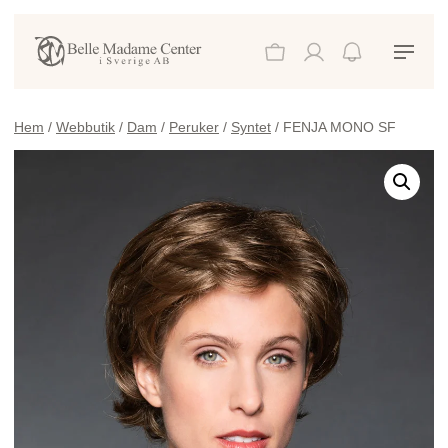
Hem
/
Webbutik
/
Dam
/
Peruker
/
Syntet
/ FENJA MONO SF