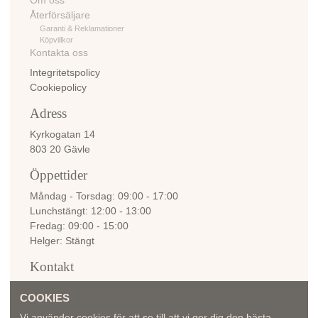
Om oss
Återförsäljare
Garanti & Reklamationer
Köpvillkor
Kontakta oss
Integritetspolicy
Cookiepolicy
Adress
Kyrkogatan 14
803 20 Gävle
Öppettider
Måndag - Torsdag
09:00 - 17:00
Lunchstängt
12:00 - 13:00
Fredag
09:00 - 15:00
Helger
Stängt
Kontakt
info@bellemadame.se
COOKIES
Vi använder cookies för att se till att vi ger dig den bästa